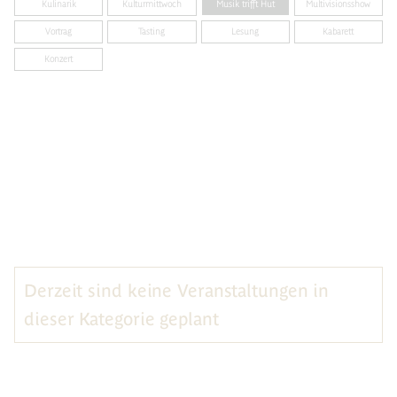
Kulinarik
Kulturmittwoch
Musik trifft Hut
Multivisionsshow
Vortrag
Tasting
Lesung
Kabarett
Konzert
Derzeit sind keine Veranstaltungen in
dieser Kategorie geplant