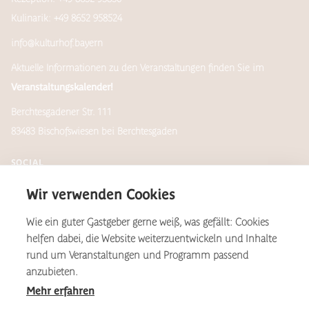
Kulinarik: +49 8652 958524
info@kulturhof.bayern
Aktuelle Informationen zu den Veranstaltungen finden Sie im
Veranstaltungskalender!
Berchtesgadener Str. 111
83483 Bischofswiesen bei Berchtesgaden
SOCIAL
Wir verwenden Cookies
Wie ein guter Gastgeber gerne weiß, was gefällt: Cookies
Newsletter
helfen dabei, die Website weiterzuentwickeln und Inhalte
rund um Veranstaltungen und Programm passend
anzubieten.
Mehr erfahren
*Aus Gründen der Lesbarkeit wird auf dieser Website das