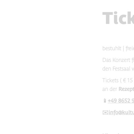
Tic
bestuhlt | fre
Das Konzert f
den Festsaal v
Tickets ( € 15
an der
Rezept
📱
+49 8652 
✉️
info@kult