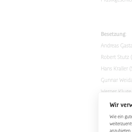
Besetzung
:
Andreas Gasta
Robert Stutz 
Hans Kraller 
Gunnar Weida
Werner Kluge 
Wir ver
Wie ein gute
weiterzuen
anzubieten.