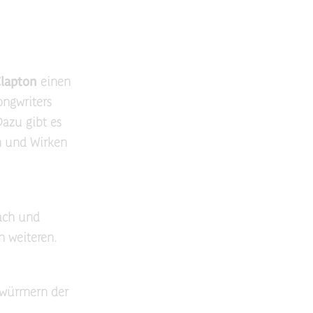
Clapton
einen
ongwriters
azu gibt es
n und Wirken
nach und
n weiteren.
hrwürmern der