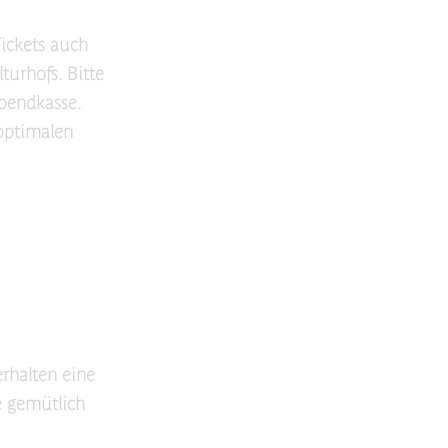
Tickets auch
turhofs. Bitte
Abendkasse.
 optimalen
erhalten eine
e gemütlich