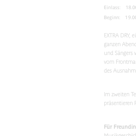
Einlass:
18.0
Beginn:
19.0
EXTRA DRY, e
ganzen Abend
und Sängers 
vom Frontman
des Ausnahme
Im zweiten Te
präsentieren R
Für Freundi
Musikgeschic