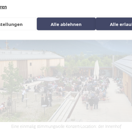
hren
stellungen
Alle ablehnen
Alle erla
Eine einmalig stimmungsvolle Konzert-Location: der Innenhof