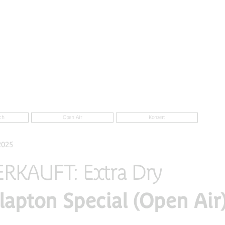
ch
Open Air
Konzert
2025
RKAUFT: Extra Dry
Clapton Special (Open Air