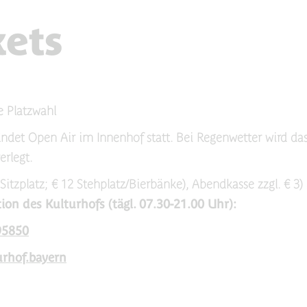
kets
ie Platzwahl
indet Open Air im Innenhof statt. Bei Regenwetter wird da
erlegt.
 Sitzplatz; € 12 Stehplatz/Bierbänke), Abendkasse zzgl. € 3) 
ion des Kulturhofs (tägl. 07.30-21.00 Uhr):
95850
urhof.bayern