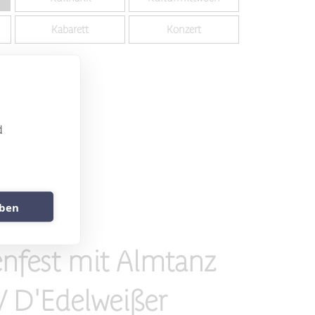
Kabarett
Konzert
d
uben
2026
12.00 Uhr
enfest mit Almtanz
 D'Edelweißer