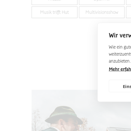
Musik trifft Hut
Multivisionsshow
Wir ver
Wie ein gute
weiterzuen
anzubieten.
Mehr erfa
Ein