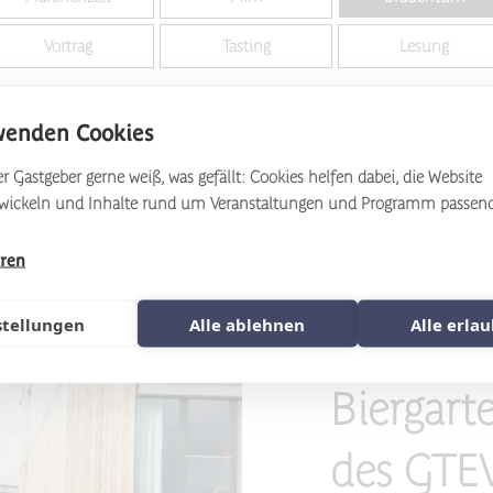
Vortrag
Tasting
Lesung
wenden Cookies
r Gastgeber gerne weiß, was gefällt: Cookies helfen dabei, die Website
twickeln und Inhalte rund um Veranstaltungen und Programm passen
hren
stellungen
Alle ablehnen
Alle erla
Biergartenfest
29.8.
Biergart
des GTEV