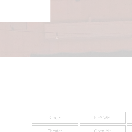
Slide 2 of 3.
Kinder
FIFA-WM
Theater
Open Air