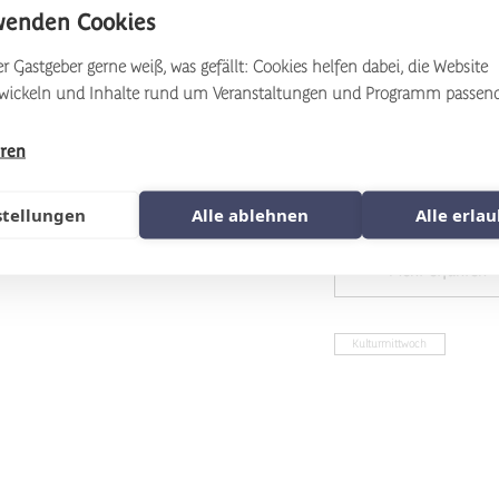
Ein Nach
wenden Cookies
Schütze
r Gastgeber gerne weiß, was gefällt: Cookies helfen dabei, die Website
twickeln und Inhalte rund um Veranstaltungen und Programm passen
Einschu
hren
Herzliche Einladung an
stellungen
Alle ablehnen
Alle erla
Mehr erfahren
Kulturmittwoch