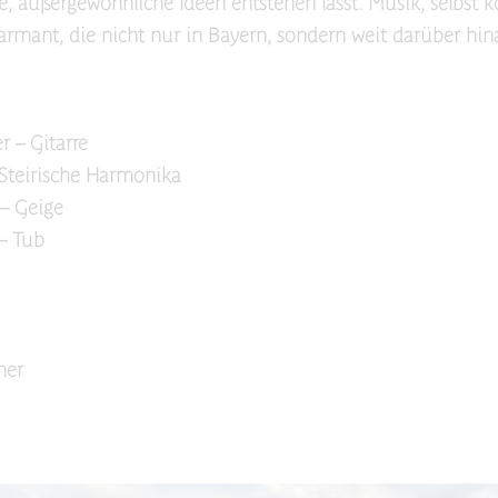
, außergewöhnliche Ideen entstehen lässt. Musik, selbst 
armant, die nicht nur in Bayern, sondern weit darüber hina
 – Gitarre
 Steirische Harmonika
– Geige
– Tub
ner