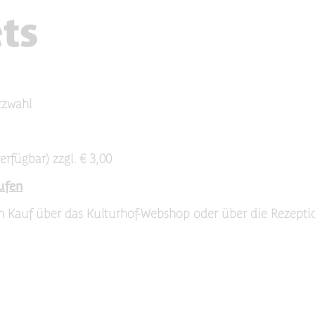
ts
atzwahl
erfügbar) zzgl. € 3,00
ufen
im Kauf über das Kulturhof-Webshop oder über die Rezepti