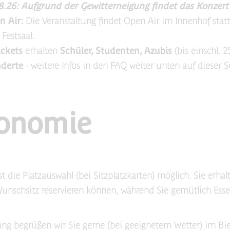
.26: Aufgrund der Gewitterneigung findet das Konzert 
n Air:
Die Veranstaltung findet Open Air im Innenhof statt
Festsaal.
ickets
erhalten
Schüler, Studenten, Azubis
(bis einschl. 
derte
- weitere Infos in den FAQ weiter unten auf dieser S
ronomie
t die Platzauswahl (bei Sitzplatzkarten) möglich. Sie erhal
Wunschsitz reservieren können, während Sie gemütlich Ess
ung begrüßen wir Sie gerne (bei geeignetem Wetter) im Bi