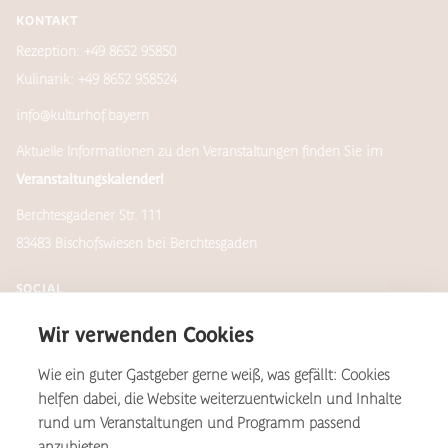
KONTAKT
Rezeption: +49 8652 95850
Kulinarik: +49 8652 958524
info@kulturhof.bayern
Aktuelle Informationen zu den Veranstaltungen finden Sie im
Veranstaltungskalender!
Berchtesgadener Str. 111
83483 Bischofswiesen bei Berchtesgaden
SOCIAL
Wir verwenden Cookies
Wie ein guter Gastgeber gerne weiß, was gefällt: Cookies
Newsletter
helfen dabei, die Website weiterzuentwickeln und Inhalte
rund um Veranstaltungen und Programm passend
anzubieten.