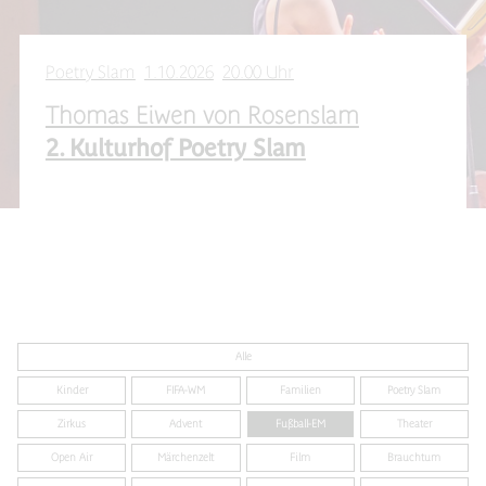
Poetry Slam
1.10.2026
20.00 Uhr
Thomas Eiwen von Rosenslam
2. Kulturhof Poetry Slam
Slide 2 of 3.
Alle
Kinder
FIFA-WM
Familien
Poetry Slam
Zirkus
Advent
Fußball-EM
Theater
Open Air
Märchenzelt
Film
Brauchtum