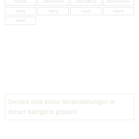
Kulinarik
Kulturmittwoch
Musik trifft Hut
Multivisionsshow
Vortrag
Tasting
Lesung
Kabarett
Konzert
Derzeit sind keine Veranstaltungen in
dieser Kategorie geplant