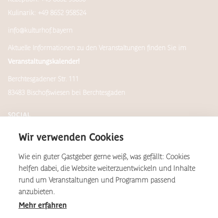
Kulinarik: +49 8652 958524
info@kulturhof.bayern
Aktuelle Informationen zu den Veranstaltungen finden Sie im
Veranstaltungskalender!
Berchtesgadener Str. 111
83483 Bischofswiesen bei Berchtesgaden
SOCIAL
Wir verwenden Cookies
Wie ein guter Gastgeber gerne weiß, was gefällt: Cookies
Newsletter
helfen dabei, die Website weiterzuentwickeln und Inhalte
rund um Veranstaltungen und Programm passend
anzubieten.
Mehr erfahren
*Aus Gründen der Lesbarkeit wird auf dieser Website das