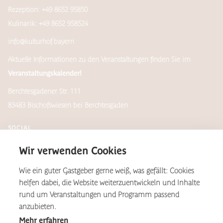
Rezeption: +49 8652 95850
Kulinarik: +49 8652 958524
info@kulturhof.bayern
Aktuelle Informationen zu den Veranstaltungen finden Sie im
Veranstaltungskalender!
Berchtesgadener Str. 111
83483 Bischofswiesen bei Berchtesgaden
SOCIAL
Wir verwenden Cookies
Wie ein guter Gastgeber gerne weiß, was gefällt: Cookies
Newsletter
helfen dabei, die Website weiterzuentwickeln und Inhalte
rund um Veranstaltungen und Programm passend
anzubieten.
Mehr erfahren