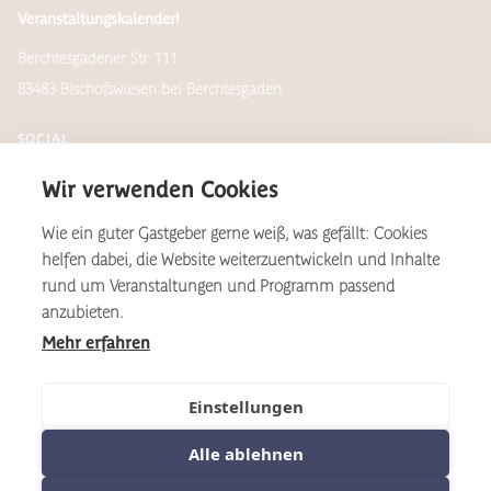
Veranstaltungskalender!
Berchtesgadener Str. 111
83483 Bischofswiesen bei Berchtesgaden
SOCIAL
Wir verwenden Cookies
Wie ein guter Gastgeber gerne weiß, was gefällt: Cookies
Newsletter
helfen dabei, die Website weiterzuentwickeln und Inhalte
rund um Veranstaltungen und Programm passend
anzubieten.
Mehr erfahren
*Aus Gründen der Lesbarkeit wird auf dieser Website das
geschlechtsneutral zu verstehende, generische Maskulinum als
Formulierungsvariante verwendet. Dies gilt im Sinne der
Einstellungen
Gleichbehandlung grundsätzlich für alle Geschlechter.
Alle ablehnen
©2025 Kulturhof
Sitemap