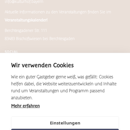
info@kulturhof.bayern
Aktuelle Informationen zu den Veranstaltungen finden Sie im
Veranstaltungskalender!
Berchtesgadener Str. 111
83483 Bischofswiesen bei Berchtesgaden
SOCIAL
Wir verwenden Cookies
Wie ein guter Gastgeber gerne weiß, was gefällt: Cookies
Newsletter
helfen dabei, die Website weiterzuentwickeln und Inhalte
rund um Veranstaltungen und Programm passend
anzubieten.
Mehr erfahren
*Aus Gründen der Lesbarkeit wird auf dieser Website das
geschlechtsneutral zu verstehende, generische Maskulinum als
Formulierungsvariante verwendet. Dies gilt im Sinne der
Einstellungen
Gleichbehandlung grundsätzlich für alle Geschlechter.