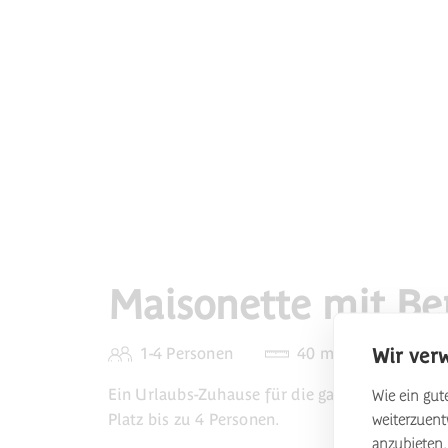
Maisonette mit Be
Wir ver
1-4 Personen
40 m²
Ein Urlaubs-Zuhause für die ganze Familie: D
Wie ein gute
Platz bis zu 4 Personen.
weiterzuen
anzubieten.