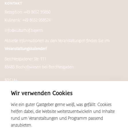
KONTAKT
Rezeption: +49 8652 95850
Kulinarik: +49 8652 958524
info@kulturhof.bayern
Aktuelle Informationen zu den Veranstaltungen finden Sie im
Veranstaltungskalender!
Berchtesgadener Str. 111
83483 Bischofswiesen bei Berchtesgaden
SOCIAL
Wir verwenden Cookies
Wie ein guter Gastgeber gerne weiß, was gefällt: Cookies
Newsletter
helfen dabei, die Website weiterzuentwickeln und Inhalte
rund um Veranstaltungen und Programm passend
anzubieten.