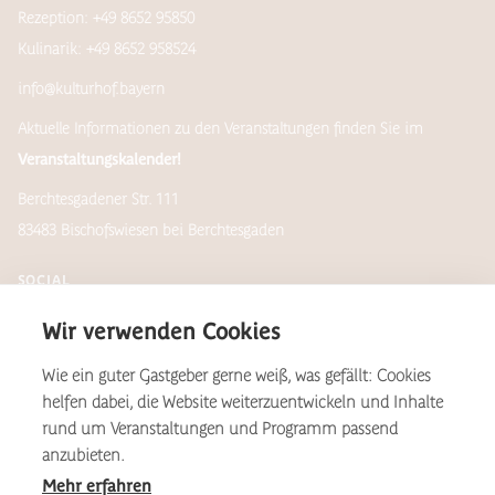
Rezeption: +49 8652 95850
Kulinarik: +49 8652 958524
info@kulturhof.bayern
Aktuelle Informationen zu den Veranstaltungen finden Sie im
Veranstaltungskalender!
Berchtesgadener Str. 111
83483 Bischofswiesen bei Berchtesgaden
SOCIAL
Wir verwenden Cookies
Wie ein guter Gastgeber gerne weiß, was gefällt: Cookies
Newsletter
helfen dabei, die Website weiterzuentwickeln und Inhalte
rund um Veranstaltungen und Programm passend
anzubieten.
Mehr erfahren