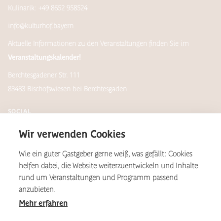
Kulinarik: +49 8652 958524
info@kulturhof.bayern
Aktuelle Informationen zu den Veranstaltungen finden Sie im
Veranstaltungskalender!
Berchtesgadener Str. 111
83483 Bischofswiesen bei Berchtesgaden
SOCIAL
Wir verwenden Cookies
Wie ein guter Gastgeber gerne weiß, was gefällt: Cookies
Newsletter
helfen dabei, die Website weiterzuentwickeln und Inhalte
rund um Veranstaltungen und Programm passend
anzubieten.
Mehr erfahren
*Aus Gründen der Lesbarkeit wird auf dieser Website das
geschlechtsneutral zu verstehende, generische Maskulinum als