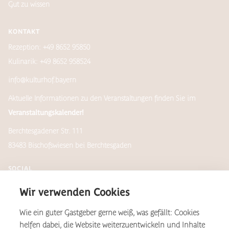
Gut zu wissen
KONTAKT
Rezeption: +49 8652 95850
Kulinarik: +49 8652 958524
info@kulturhof.bayern
Aktuelle Informationen zu den Veranstaltungen finden Sie im
Veranstaltungskalender!
Berchtesgadener Str. 111
83483 Bischofswiesen bei Berchtesgaden
SOCIAL
Wir verwenden Cookies
Wie ein guter Gastgeber gerne weiß, was gefällt: Cookies
Newsletter
helfen dabei, die Website weiterzuentwickeln und Inhalte