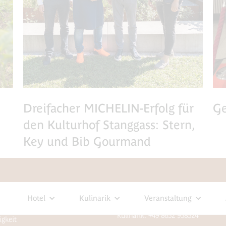
Dreifacher MICHELIN-Erfolg für
Ge
den Kulturhof Stanggass: Stern,
Key und Bib Gourmand
KONTAKT
Hotel
Kulinarik
Veranstaltung
s
Rezeption: +49 8652 95850
Kulinarik: +49 8652 958524
igkeit