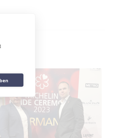
d
uben