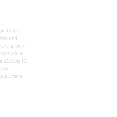
on, Leben,
ichte und
olle spielen.
iose, die in
 2023 bis 10.
, die
und unsere