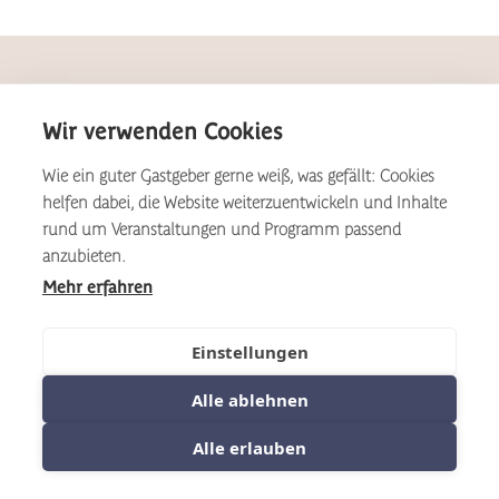
KULTURHOF
Wir verwenden Cookies
Hotel
Über uns
Kulinarik
Nachhaltigkeit
Wie ein guter Gastgeber gerne weiß, was gefällt: Cookies
helfen dabei, die Website weiterzuentwickeln und Inhalte
Veranstaltung
Partner
rund um Veranstaltungen und Programm passend
Bewegung
Jobs
anzubieten.
Mehr erfahren
Angebote
Presse & Downloads
Gut zu wissen
Einstellungen
KONTAKT
Alle ablehnen
Rezeption: +49 8652 95850
Alle erlauben
Kulinarik: +49 8652 958524
info@kulturhof.bayern