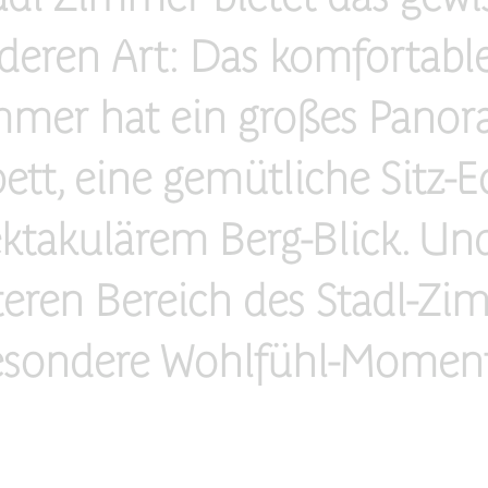
deren Art: Das komfortable,
mer hat ein großes Panora
t, eine gemütliche Sitz-E
ektakulärem Berg-Blick. Und
teren Bereich des Stadl-Zim
esondere Wohlfühl-Moment