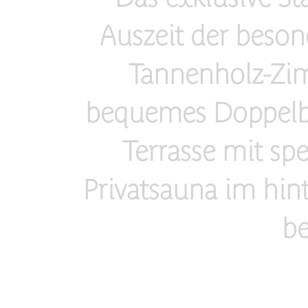
Auszeit der beson
Tannenholz-Zim
bequemes Doppelbet
Terrasse mit sp
Privatsauna im hin
b