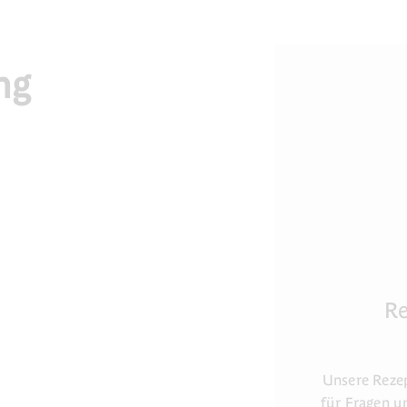
ng
R
Unsere Reze
für Fragen u