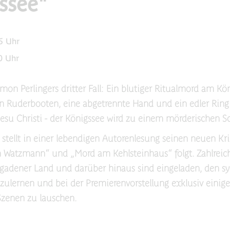
ssee"
5 Uhr
0 Uhr
on Perlingers dritter Fall: Ein blutiger Ritualmord am Kö
 in Ruderbooten, eine abgetrennte Hand und ein edler Rin
Jesu Christi - der Königssee wird zu einem mörderischen S
k stellt in einer lebendigen Autorenlesung seinen neuen Kri
 Watzmann“ und „Mord am Kehlsteinhaus“ folgt. Zahlreic
gadener Land und darüber hinaus sind eingeladen, den s
ulernen und bei der Premierenvorstellung exklusiv einig
zenen zu lauschen.