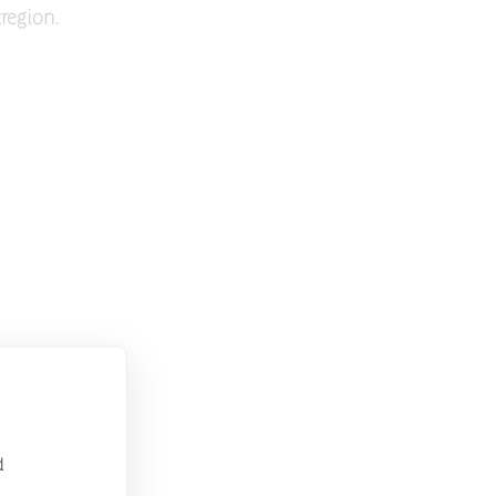
region.
d