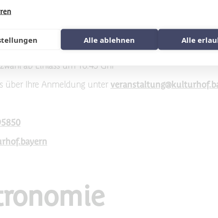
hren
t
stellungen
Alle ablehnen
Alle erla
latzwahl ab Einlass um 16.45 Uhr
ns über Ihre Anmeldung unter
veranstaltung@kulturhof.b
95850
urhof.bayern
tronomie