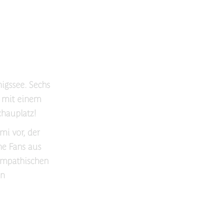
nigssee. Sechs
g mit einem
chauplatz!
mi vor, der
he Fans aus
ympathischen
en