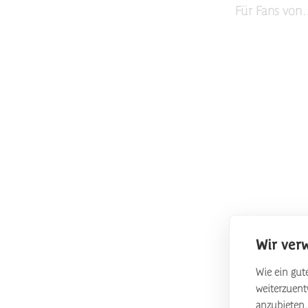
Für Fans von
Wir ver
Wie ein gute
weiterzuen
anzubieten.