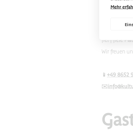
Mehr erfa
Eintrit
Ein
frei | freie P
Wir freuen u
📱
+49 8652 
✉️
info@kult
Gas