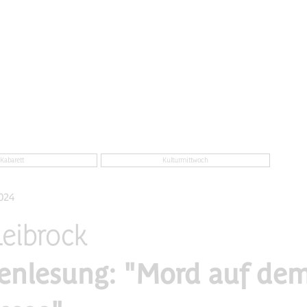
Kabarett
Kulturmittwoch
024
Leibrock
enlesung: "Mord auf de