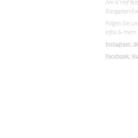
Am K'Hof feie
Biergarten-Ev
Folgen Sie un
Infos & mehr.
Instagram: @
Facebook: Ku