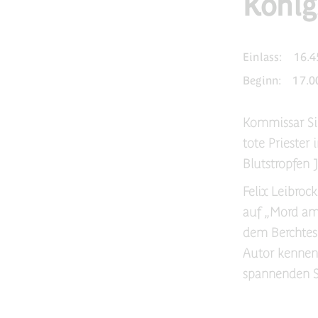
König
Einlass:
16.4
Beginn:
17.0
Kommissar Sim
tote Priester
Blutstropfen 
Felix Leibroc
auf „Mord am
dem Berchtes
Autor kennenz
spannenden S