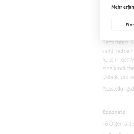
Mehr erfa
Kunstwerke f
Ein
Jakob Lang v
aus der Heim
Betrachters. 
sieht, betrac
Rolle in den
eine kindlich
Details, die 
Ausstellungsd
Exponate
16 Ölgemälde 