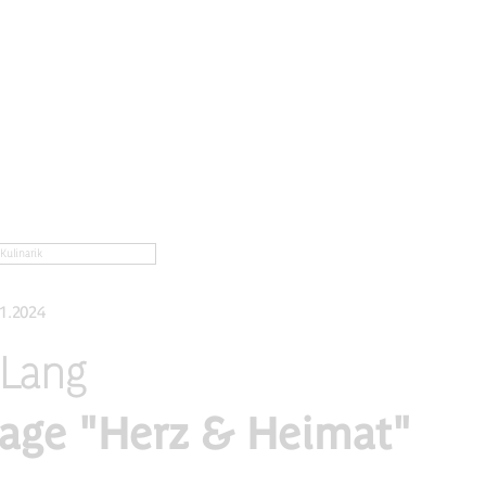
Kulinarik
.1.2024
 Lang
sage "Herz & Heimat"