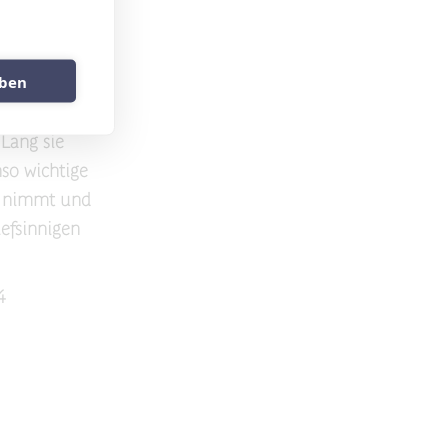
uben
en und Formen
Sinne des
 Lang sie
nso wichtige
en nimmt und
iefsinnigen
4