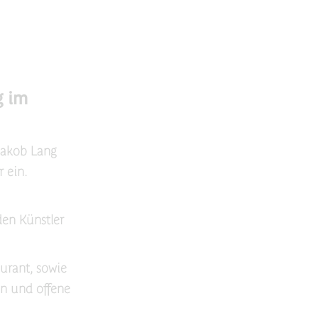
g im
Jakob Lang
 ein.
en Künstler
urant, sowie
en und offene