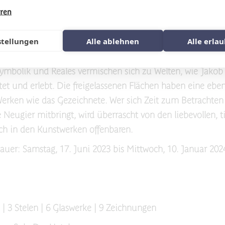
hren
ür Feingeister
stellungen
Alle ablehnen
Alle erla
ersteckt in seinen Werken Informationen, Mehrdeutigkeit
at auf kleinstem Raum - berührend und anregend für die 
Symbolik und Reales vermischen sich zu Welten, wie Jakob
htet und erlebt. Die freigelassenen Flächen haben eine ebe
 Werken wie das Gezeichnete. Wer sich Zeit zum Betracht
e Neugier mitbringt, wird überrascht von den liebevollen, t
sich in den Kunstwerken offenbaren.
auer: Samstag, 17. Juni 2023 bis Mittwoch, 10. Januar 202
| 3 Stelen | 6 Glaswerke | 9 Zeichnungen