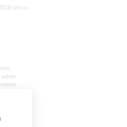
20.00 Uhr zu
chen,
 wieder.
entsteht
 einer Dauer-
 die
und unsere
d