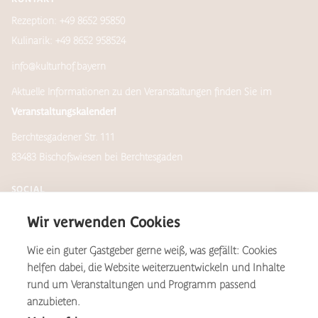
Rezeption: +49 8652 95850
Kulinarik: +49 8652 958524
info@kulturhof.bayern
Aktuelle Informationen zu den Veranstaltungen finden Sie im
Veranstaltungskalender!
Berchtesgadener Str. 111
83483 Bischofswiesen bei Berchtesgaden
SOCIAL
Wir verwenden Cookies
Wie ein guter Gastgeber gerne weiß, was gefällt: Cookies
Newsletter
helfen dabei, die Website weiterzuentwickeln und Inhalte
rund um Veranstaltungen und Programm passend
anzubieten.