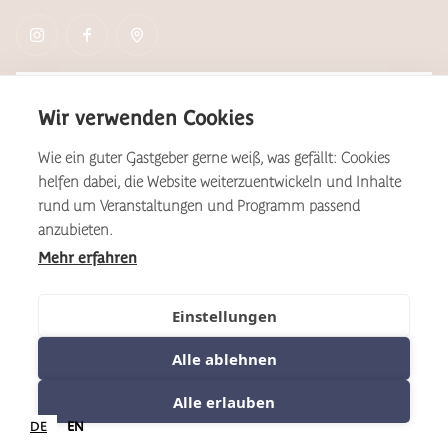
Newsletter
Wir verwenden Cookies
Wie ein guter Gastgeber gerne weiß, was gefällt: Cookies
helfen dabei, die Website weiterzuentwickeln und Inhalte
*Aus Gründen der Lesbarkeit wird auf dieser Website das
rund um Veranstaltungen und Programm passend
geschlechtsneutral zu verstehende, generische Maskulinum als
Formulierungsvariante verwendet. Dies gilt im Sinne der
anzubieten.
Gleichbehandlung grundsätzlich für alle Geschlechter.
Mehr erfahren
©2025 Kulturhof
Sitemap
Einstellungen
Datenschutz
AGB
Impressum
Cookies
Alle ablehnen
dem
Ab
Alle erlauben
nächstmöglichen
bewerben
dem
DE
EN
Zeitpunkt