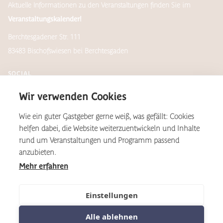
Aktuelle Informationen zu den Veranstaltungen finden Sie im
Veranstaltungskalender!
Berchtesgadener Str. 111
83483 Bischofswiesen bei Berchtesgaden
SOCIAL
Wir verwenden Cookies
Wie ein guter Gastgeber gerne weiß, was gefällt: Cookies
Newsletter
helfen dabei, die Website weiterzuentwickeln und Inhalte
rund um Veranstaltungen und Programm passend
anzubieten.
Mehr erfahren
*Aus Gründen der Lesbarkeit wird auf dieser Website das
geschlechtsneutral zu verstehende, generische Maskulinum als
Formulierungsvariante verwendet. Dies gilt im Sinne der
Einstellungen
Gleichbehandlung grundsätzlich für alle Geschlechter.
Alle ablehnen