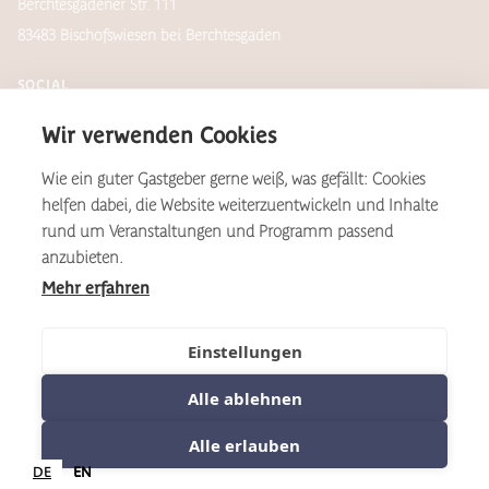
Berchtesgadener Str. 111
83483 Bischofswiesen bei Berchtesgaden
SOCIAL
Wir verwenden Cookies
Wie ein guter Gastgeber gerne weiß, was gefällt: Cookies
Newsletter
helfen dabei, die Website weiterzuentwickeln und Inhalte
rund um Veranstaltungen und Programm passend
anzubieten.
Mehr erfahren
*Aus Gründen der Lesbarkeit wird auf dieser Website das
geschlechtsneutral zu verstehende, generische Maskulinum als
Formulierungsvariante verwendet. Dies gilt im Sinne der
Einstellungen
Gleichbehandlung grundsätzlich für alle Geschlechter.
Alle ablehnen
©2025 Kulturhof
Sitemap
Alle erlauben
Datenschutz
AGB
Impressum
Cookies
DE
EN