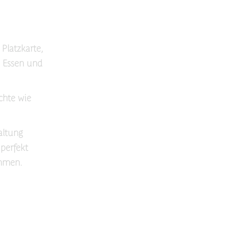
 Platzkarte,
h Essen und
chte wie
altung
 perfekt
ommen.