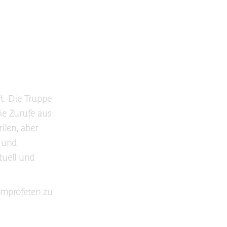
t. Die Truppe
ie Zurufe aus
ilen, aber
, und
tuell und
 Improfeten zu