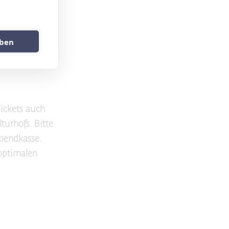
ngsseite.
uben
Tickets auch
turhofs. Bitte
Abendkasse.
 optimalen