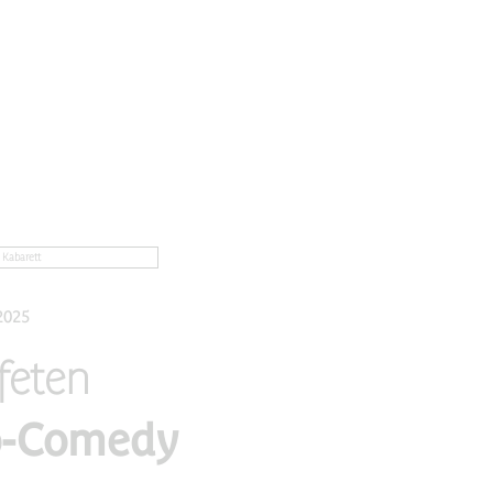
Kabarett
2025
feten
o-Comedy