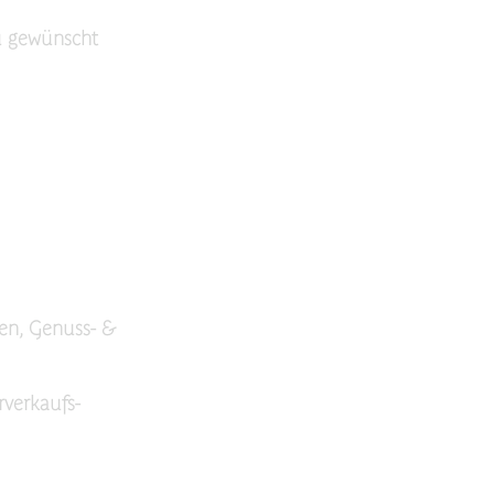
ü gewünscht
gen, Genuss- &
rverkaufs-