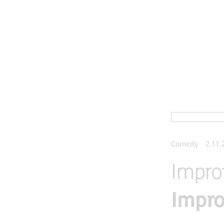
Comedy
2.11.
Impro
Impr