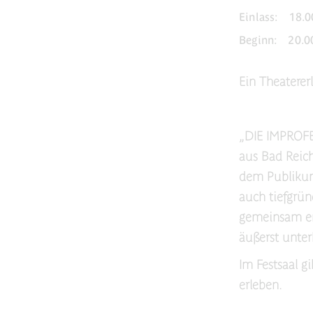
Einlass:
18.0
Beginn:
20.0
Ein Theaterer
„DIE IMPROFET
aus Bad Reich
dem Publikum
auch tiefgrün
gemeinsam en
äußerst unter
Im Festsaal g
erleben.