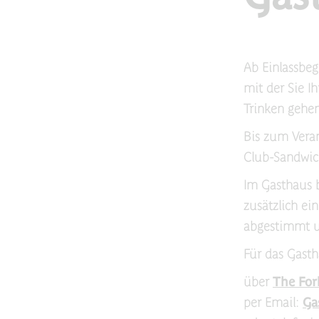
Ab Einlassbeg
mit der Sie I
Trinken gehen
Bis zum Veran
Club-Sandwich
Im Gasthaus b
zusätzlich ein
abgestimmt u
Für das Gasth
über
The For
per Email:
Ga