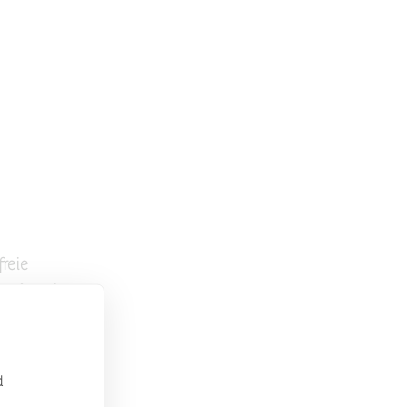
freie
eption des
der Mail:
d